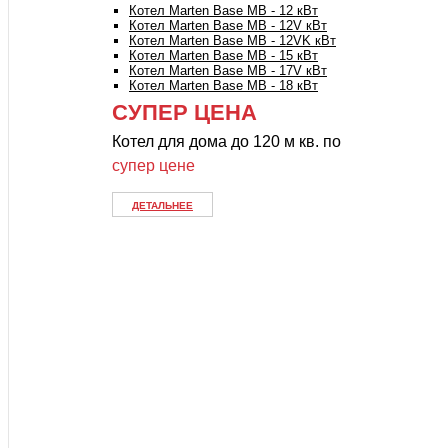
Котел Marten Base MB - 12 кВт
Котел Marten Base MB - 12V кВт
Котел Marten Base MB - 12VK кВт
Котел Marten Base MB - 15 кВт
Котел Marten Base MB - 17V кВт
Котел Marten Base MB - 18 кВт
СУПЕР ЦЕНА
Котел для дома до 120 м кв. по
супер цене
ДЕТАЛЬНЕЕ