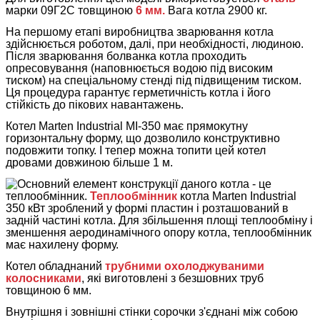
марки 09Г2С товщиною
6 мм.
Вага котла 2900 кг.
На першому етапі виробництва зварювання котла
здійснюється роботом, далі, при необхідності, людиною.
Після зварювання болванка котла проходить
опресовування (наповнюється водою під високим
тиском) на спеціальному стенді під підвищеним тиском.
Ця процедура гарантує герметичність котла і його
стійкість до пікових навантажень.
Котел Marten Industrial MI-350 має прямокутну
горизонтальну форму, що дозволило конструктивно
подовжити топку. І тепер можна топити цей котел
дровами довжиною більше 1 м.
Основний елемент конструкції даного котла - це
теплообмінник.
Теплообмінник
котла Marten Industrial
350 кВт зроблений у формі пластин і розташований в
задній частині котла. Для збільшення площі теплообміну і
зменшення аеродинамічного опору котла, теплообмінник
має нахилену форму.
Котел обладнаний
трубними охолоджуваними
колосниками
, які виготовлені з безшовних труб
товщиною 6 мм.
Внутрішня і зовнішні стінки сорочки з'єднані між собою