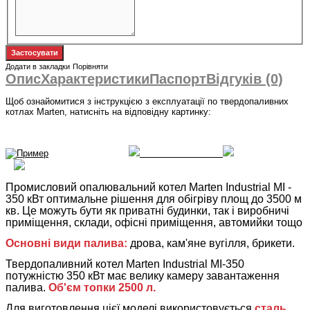
Додати в закладки
Порівняти
Опис
Характеристики
Паспорт
Відгуків (0)
Щоб ознайомитися з інструкцією з експлуатації по твердопаливних
котлах Marten, натисніть на відповідну картинку:
Промисловий опалювальний котел Marten Industrial MI -
350 кВт оптимальне рішення для обігріву площ до 3500 м
кв. Це можуть бути як приватні будинки, так і виробничі
приміщення, склади, офісні приміщення, автомийки тощо
Основні види палива:
дрова, кам'яне вугілля, брикети.
Твердопаливний котел Marten Industrial MI-350
потужністю 350 кВт має велику камеру завантаження
палива.
Об'єм топки 2500 л.
Для виготовлення цієї моделі використовується
сталь