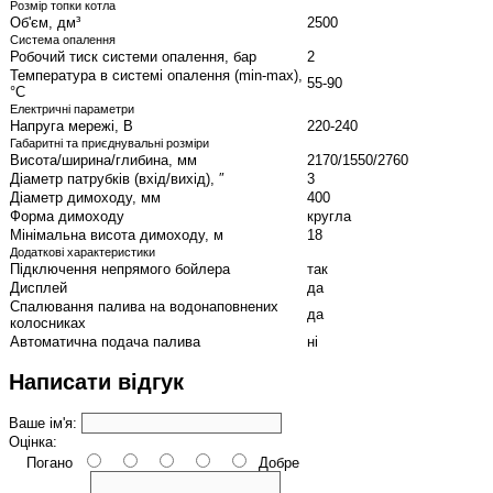
Розмір топки котла
Об'єм, дм³
2500
Система опалення
Робочий тиск системи опалення, бар
2
Температура в системі опалення (min-max),
55-90
°C
Електричні параметри
Напруга мережі, В
220-240
Габаритні та приєднувальні розміри
Висота/ширина/глибина, мм
2170/1550/2760
Діаметр патрубків (вхід/вихід), ″
3
Діаметр димоходу, мм
400
Форма димоходу
кругла
Мінімальна висота димоходу, м
18
Додаткові характеристики
Підключення непрямого бойлера
так
Дисплей
да
Спалювання палива на водонаповнених
да
колосниках
Автоматична подача палива
ні
Написати відгук
Ваше ім'я:
Оцінка:
Погано
Добре