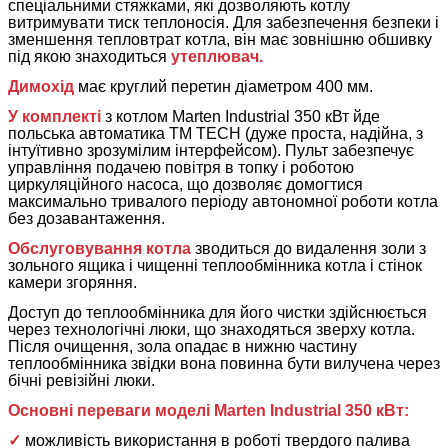
спеціальними стяжками, які дозволяють котлу
витримувати тиск теплоносія. Для забезпечення безпеки і
зменшення тепловтрат котла, він має зовнішню обшивку
під якою знаходиться
утеплювач.
Димохід
має круглий перетин діаметром 400 мм.
У комплекті
з котлом Marten Industrial 350 кВт йде
польська автоматика TM TECH (дуже проста, надійна, з
інтуїтивно зрозумілим інтерфейсом). Пульт забезпечує
управління подачею повітря в топку і роботою
циркуляційного насоса, що дозволяє домогтися
максимально тривалого періоду автономної роботи котла
без дозавантаження.
Обслуговування котла
зводиться до видалення золи з
зольного ящика і чищенні теплообмінника котла і стінок
камери згоряння.
Доступ до теплообмінника для його чистки здійснюється
через технологічні люки, що знаходяться зверху котла.
Після очищення, зола опадає в нижню частину
теплообмінника звідки вона повинна бути вилучена через
бічні ревізійні люки.
Основні переваги моделі Marten Industrial 350 кВт:
✓
можливість використання в роботі твердого палива