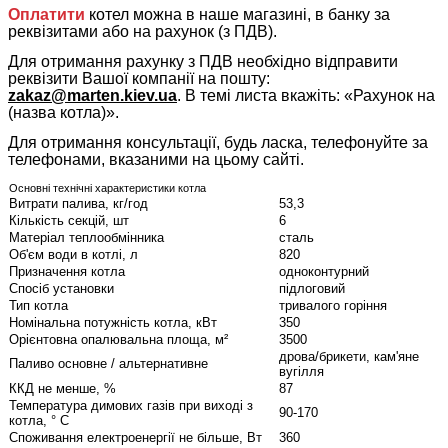
Оплатити
котел можна в наше магазині, в банку за
реквізитами або на рахунок (з ПДВ).
Для отримання рахунку з ПДВ необхідно відправити
реквізити Вашої компанії на пошту:
zakaz@marten.kiev.ua
.
В темі листа вкажіть: «Рахунок на
(назва котла)».
Для отримання консультації, будь ласка, телефонуйте за
телефонами, вказаними на цьому сайті.
Основні технічні характеристики котла
Витрати палива, кг/год
53,3
Кількість секцій, шт
6
Матеріал теплообмінника
сталь
Об'єм води в котлі, л
820
Призначення котла
одноконтурний
Спосіб установки
підлоговий
Тип котла
тривалого горіння
Номінальна потужність котла, кВт
350
Орієнтовна опалювальна площа, м²
3500
дрова/брикети, кам'яне
Паливо основне / альтернативне
вугілля
ККД не менше, %
87
Температура димових газів при виході з
90-170
котла, ° С
Споживання електроенергії не більше, Вт
360