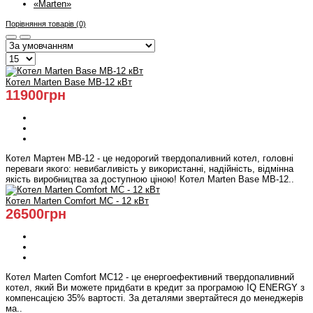
«Marten»
Порівняння товарів (0)
Котел Marten Base MB-12 кВт
11900грн
Котел Мартен MB-12 - це недорогий твердопаливний котел, головні
переваги якого: невибагливість у використанні, надійність, відмінна
якість виробництва за доступною ціною! Котел Marten Base MB-12..
Котел Marten Comfort MC - 12 кВт
26500грн
Котел Marten Comfort MC12 - це енергоефективний твердопаливний
котел, який Ви можете придбати в кредит за програмою IQ ENERGY з
компенсацією 35% вартості. За деталями звертайтеся до менеджерів
ма..