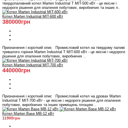
твердопаливний котел Marten Industrial Т МIT-500 кВт - це якісне і
недороге рішення для опалення побутових, виробничих та інших п..
Котел Marten Industrial МIT-600 кВт
380000грн
Призначення і короткий опис Промисловий котел на твердому паливі
тривалого горіння Marten Industrial Т МIT-600 кВт - це якісне і недороге
рішення для опалення побутових, виробничих ..
Котел Marten Industrial МIT-700 кВт
440000грн
Призначення і короткий опис Промисловий котел на дровах Marten
Industrial Т МIT-700 кВт - це якісне і недороге рішення для опалення
побутових, виробничих та інших приміщень площею ..
Котел Marten Base MB-12 кВт
11900грн