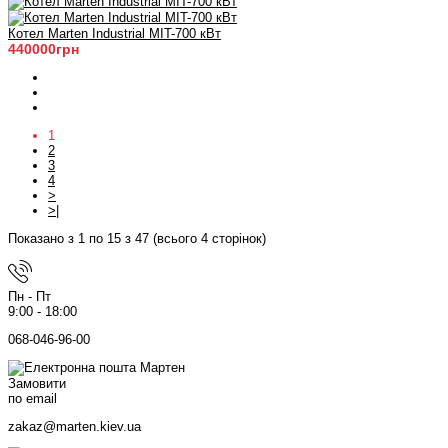
Котел Marten Industrial МIT-700 кВт
440000грн
1
2
3
4
>
>|
Показано з 1 по 15 з 47 (всього 4 сторінок)
Пн - Пт
9:00 - 18:00
068-046-96-00
Замовити
по email
zakaz@marten.kiev.ua