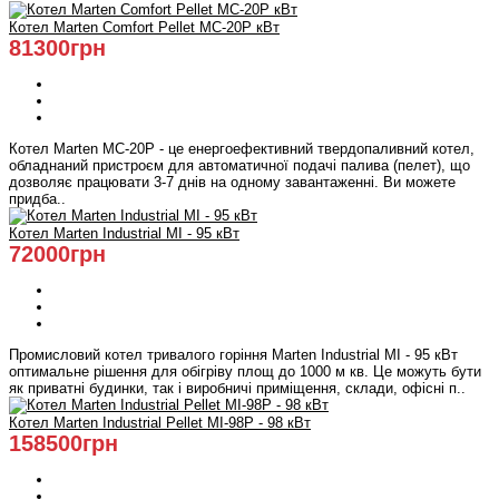
Котел Marten Comfort Pellet MC-20P кВт
81300грн
Котел Marten MC-20P - це енергоефективний твердопаливний котел,
обладнаний пристроєм для автоматичної подачі палива (пелет), що
дозволяє працювати 3-7 днів на одному завантаженні. Ви можете
придба..
Котел Marten Industrial MI - 95 кВт
72000грн
Промисловий котел тривалого горіння Marten Industrial MI - 95 кВт
оптимальне рішення для обігріву площ до 1000 м кв. Це можуть бути
як приватні будинки, так і виробничі приміщення, склади, офісні п..
Котел Marten Industrial Pellet MI-98P - 98 кВт
158500грн