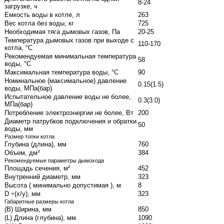
8-24
загрузке, ч
Емкость воды в котле, л
263
Вес котла без воды, кг
725
Необходимая тяга дымовых газов, Па
20-25
Температура дымовых газов при выходе с
110-170
котла, °С
Рекомендуемая минимальная температура
58
воды, °С
Максимальная температура воды, °С
90
Номинальное (максимальное) давление
0.15(1.5)
воды, МПа(бар)
Испытательное давление воды не более,
0.3(3.0)
МПа(бар)
Потребление электроэнергии не более, Вт
200
Диаметр патрубков подключения и обратки
50
воды, мм
Размер топки котла
Глубина (длина), мм
760
Объем, дм³
384
Рекомендуемые параметры дымохода
Площадь сечения, м²
452
Внутренний диаметр, мм
323
Высота ( минимально допустимая ), м
8
D ÷(x/y), мм
323
Габаритные размеры котла
(B) Ширина, мм
850
(L) Длина (глубина), мм
1090